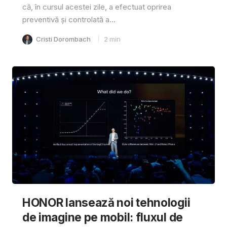
că, în cursul acestei zile, a efectuat oprirea
preventivă și controlată a...
Cristi Dorombach
2
min
HONOR lansează noi tehnologii
de imagine pe mobil: fluxul de