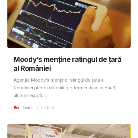
Moody’s menține ratingul de țară
al României
Agenția Moody’s menține ratingul de țară al
României pentru datoriile pe termen lung la Baa3,
ultima treaptă...
Team
< 1
min