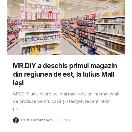
MR.DIY a deschis primul magazin
din regiunea de est, la Iulius Mall
Iași
MR.DIY, unul dintre cei mai mari retaileri internaționali
de produse pentru casă și lifestyle, recent intrat
pe...
Cristi Dorombach
3
min