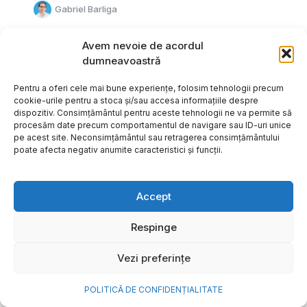
Gabriel Barliga
Avem nevoie de acordul
dumneavoastră
Pentru a oferi cele mai bune experiențe, folosim tehnologii precum
cookie-urile pentru a stoca și/sau accesa informațiile despre
dispozitiv. Consimțământul pentru aceste tehnologii ne va permite să
procesăm date precum comportamentul de navigare sau ID-uri unice
pe acest site. Neconsimțământul sau retragerea consimțământului
poate afecta negativ anumite caracteristici și funcții.
Accept
Respinge
Cum transformi cele mai
Vezi preferințe
frumoase amintiri ale verii într-
o bijuterie Pandora pe care o
POLITICĂ DE CONFIDENȚIALITATE
porți zi de zi