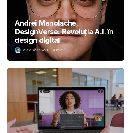
Andrei Manolache,
DesignVerse: Revoluția A.I. în
design digital
Alex Rădescu
4
min