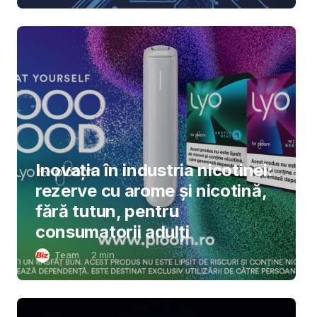
Inovația în industria nicotinei:
rezerve cu arome și nicotină,
fără tutun, pentru
consumatorii adulți
Team
2
min