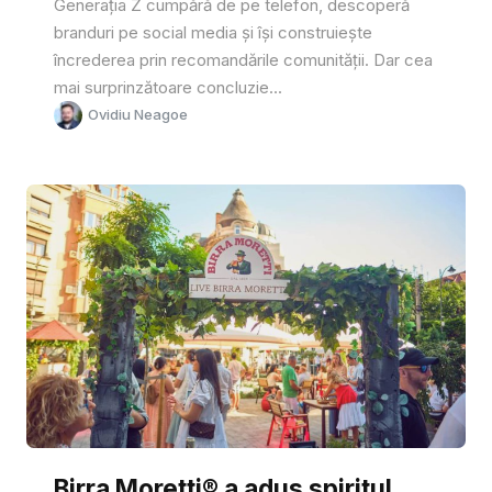
Generația Z cumpără de pe telefon, descoperă
branduri pe social media și își construiește
încrederea prin recomandările comunității. Dar cea
mai surprinzătoare concluzie...
Ovidiu Neagoe
Birra Moretti® a adus spiritul