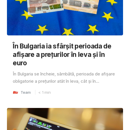
În Bulgaria ia sfârşit perioada de
afișare a prețurilor în ​​leva și în
euro
În Bulgaria se încheie, sâmbătă, perioada de afișare
obligatorie a prețurilor atât în ​​leva, cât și în...
Team
< 1
min