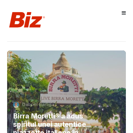
Gabriel Barliga
Birra Moretti® a adus
spiritul unei autentice
piazzette italiene în