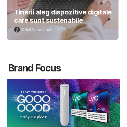
Tinerii aleg dispozitive digitale
care sunt sustenabile
Cristi Dorombach
3
min
Brand Focus