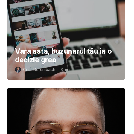
Vara asta, buzunarul tău ia o
decizie grea
Cristi Dorombach
3
min