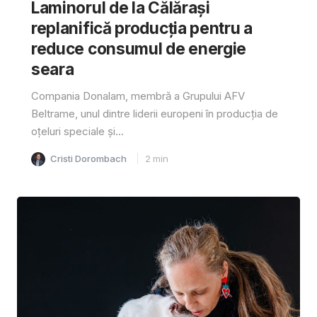
Laminorul de la Călărași
replanifică producția pentru a
reduce consumul de energie
seara
Compania Donalam, membră a Grupului AFV
Beltrame, unul dintre liderii europeni în producția de
oțeluri speciale și...
Cristi Dorombach
2
min