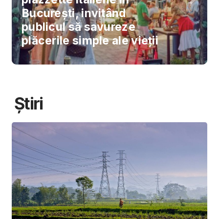
București, invitând
publicul să savureze
plăcerile simple ale vieții
Știri