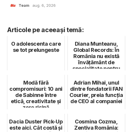
Team
aug. 6, 2026
Articole pe aceeași temă:
O adolescenta care
Diana Munteanu,
se tot prelungeste
Global Records: În
România nu există
învățământ de
specialitate pentru
industria muz...
Modă fără
Adrian Mihai, unul
compromisuri: 10 ani
dintre fondatorii FAN
de Sabinne între
Courier, preia funcția
etică, creativitate și
de CEO al companiei
zero risipă
Dacia Duster Pick-Up
Cosmina Cozma,
este aici. Cât costă și
Zentiva România: