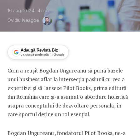
16 aug. 2024
4
min
Ovidiu Neagoe
Adaugă Revista Biz
ca sursă preferată în Google
Cum a reușit Bogdan Ungureanu să pună bazele
Pilot Books: Cum să „pilotezi” un bus
unui business aflat la intersecția pasiunii cu cea a
expertizei și să lanseze Pilot Books, prima editură
din România care și-a asumat o abordare holistică
asupra conceptului de dezvoltare personală, în
care sportul deține un rol esențial.
Bogdan Ungureanu, fondatorul Pilot Books, ne-a