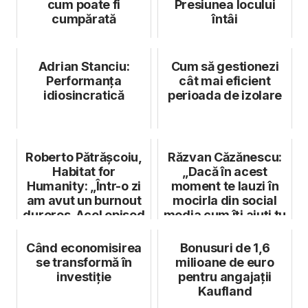
cum poate fi
Presiunea locului
cumpărată
întâi
Adrian Stanciu:
Cum să gestionezi
Performanța
cât mai eficient
idiosincratică
perioada de izolare
Roberto Pătrășcoiu,
Răzvan Căzănescu:
Habitat for
„Dacă în acest
Humanity: „Într-o zi
moment te lauzi în
am avut un burnout
mocirla din social
dureros. Acel episod
media cum îți ajuți tu
m-a făc...
angaja...
Când economisirea
Bonusuri de 1,6
se transformă în
milioane de euro
investiție
pentru angajații
Kaufland