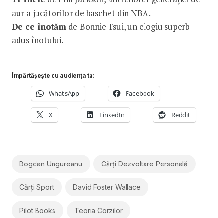
aur a jucătorilor de baschet din NBA.
De ce înotăm
de Bonnie Tsui, un elogiu superb
adus înotului.
Împărtășește cu audiența ta:
WhatsApp
Facebook
X
LinkedIn
Reddit
Bogdan Ungureanu
Cărți Dezvoltare Personală
Cărți Sport
David Foster Wallace
Pilot Books
Teoria Corzilor