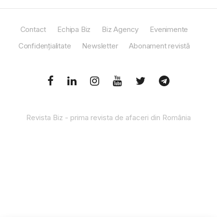
Contact
Echipa Biz
Biz Agency
Evenimente
Confidențialitate
Newsletter
Abonament revistă
Revista Biz - prima revista de afaceri din România