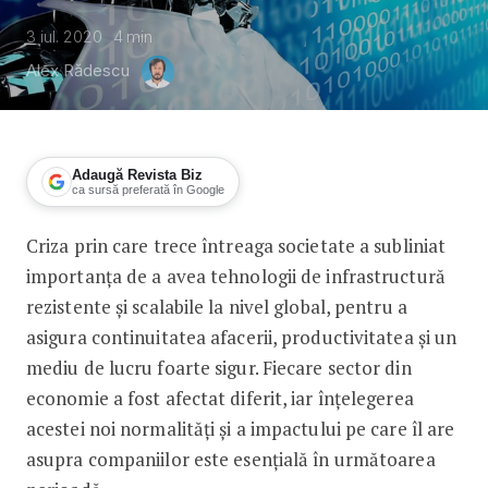
3 iul. 2020
4
min
Alex Rădescu
Adaugă Revista Biz
ca sursă preferată în Google
Criza prin care trece întreaga societate a subliniat
10 schimbări cu impact tehnologic glob
importanța de a avea tehnologii de infrastructură
rezistente și scalabile la nivel global, pentru a
asigura continuitatea afacerii, productivitatea și un
mediu de lucru foarte sigur. Fiecare sector din
economie a fost afectat diferit, iar înțelegerea
acestei noi normalități și a impactului pe care îl are
asupra companiilor este esențială în următoarea