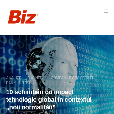
ANALIZE
BUSINESS
COMPANII BY RAIFFEISEN
BANK
TECH
10 schimbări cu impact
tehnologic global în contextul
„noii normalități”