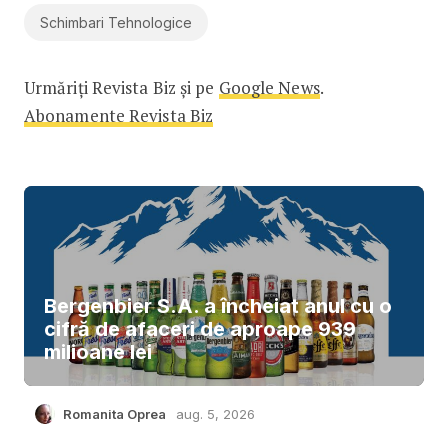
Schimbari Tehnologice
Urmăriți Revista Biz și pe
Google News
.
Abonamente Revista Biz
Bergenbier S.A. a încheiat anul cu o
cifră de afaceri de aproape 939
milioane lei
Romanita Oprea
aug. 5, 2026