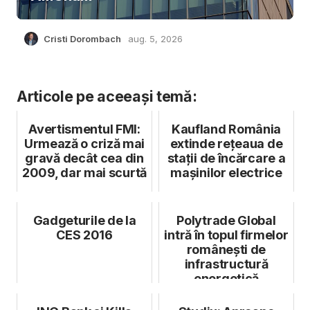
Cristi Dorombach
aug. 5, 2026
Articole pe aceeași temă:
Avertismentul FMI:
Kaufland România
Urmează o criză mai
extinde rețeaua de
gravă decât cea din
stații de încărcare a
2009, dar mai scurtă
mașinilor electrice
Gadgeturile de la
Polytrade Global
CES 2016
intră în topul firmelor
românești de
infrastructură
energetică