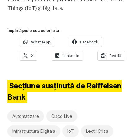
Things (IoT) și big data.
Împărtășește cu audiența ta:
WhatsApp
Facebook
X
LinkedIn
Reddit
Secțiune susținută de Raiffeisen
Bank
Automatizare
Cisco Live
Infrastructura Digitala
IoT
Lectii Criza