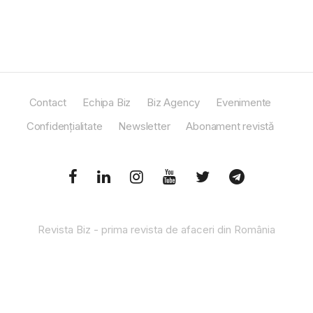
Contact
Echipa Biz
Biz Agency
Evenimente
Confidențialitate
Newsletter
Abonament revistă
Revista Biz - prima revista de afaceri din România