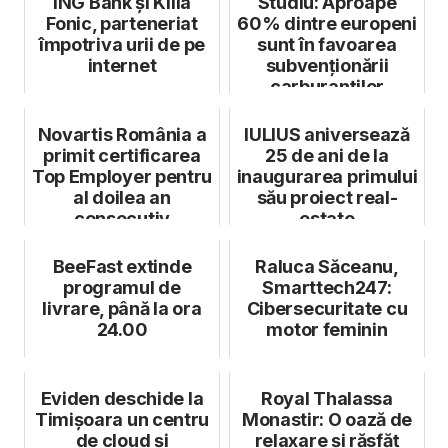
ING Bank și Killa
Studiu: Aproape
Fonic, parteneriat
60% dintre europeni
împotriva urii de pe
sunt în favoarea
internet
subvenționării
carburanților
sintetici regenera...
Novartis România a
IULIUS aniversează
primit certificarea
25 de ani de la
Top Employer pentru
inaugurarea primului
al doilea an
său proiect real-
consecutiv
estate
BeeFast extinde
Raluca Săceanu,
programul de
Smarttech247:
livrare, până la ora
Cibersecuritate cu
24.00
motor feminin
Eviden deschide la
Royal Thalassa
Timișoara un centru
Monastir: O oază de
de cloud și
relaxare și răsfăț