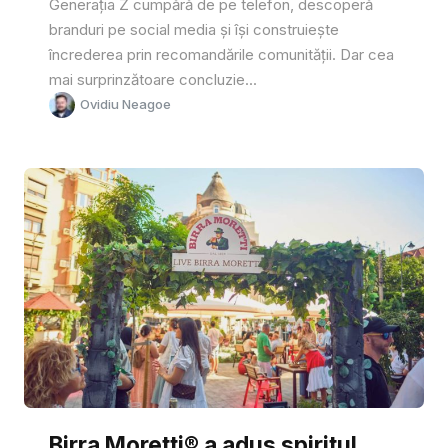
Generația Z cumpără de pe telefon, descoperă
branduri pe social media și își construiește
încrederea prin recomandările comunității. Dar cea
mai surprinzătoare concluzie...
Ovidiu Neagoe
Birra Moretti® a adus spiritul