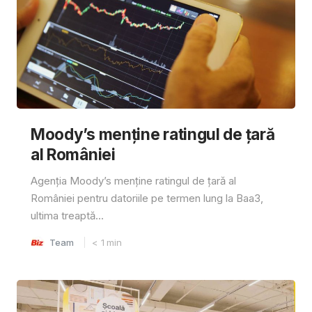
Moody’s menține ratingul de țară
al României
Agenția Moody’s menține ratingul de țară al
României pentru datoriile pe termen lung la Baa3,
ultima treaptă...
Team
< 1
min