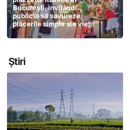
București, invitând
publicul să savureze
plăcerile simple ale vieții
Știri