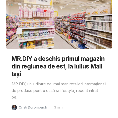
MR.DIY a deschis primul magazin
din regiunea de est, la Iulius Mall
Iași
MR.DIY, unul dintre cei mai mari retaileri internaționali
de produse pentru casă și lifestyle, recent intrat
pe...
Cristi Dorombach
3
min