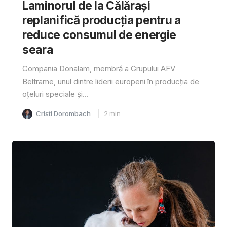
Laminorul de la Călărași
replanifică producția pentru a
reduce consumul de energie
seara
Compania Donalam, membră a Grupului AFV
Beltrame, unul dintre liderii europeni în producția de
oțeluri speciale și...
Cristi Dorombach
2
min