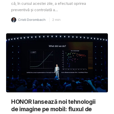
că, în cursul acestei zile, a efectuat oprirea
preventivă și controlată a...
Cristi Dorombach
2
min
HONOR lansează noi tehnologii
de imagine pe mobil: fluxul de