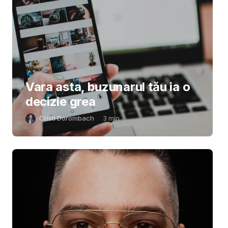
Vara asta, buzunarul tău ia o
decizie grea
Cristi Dorombach
3
min