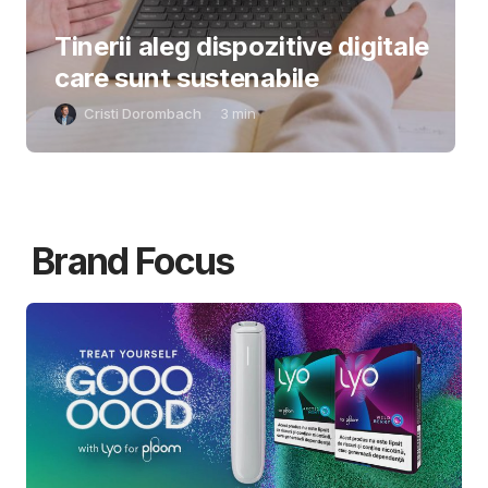
Tinerii aleg dispozitive digitale
care sunt sustenabile
Cristi Dorombach
3
min
Brand Focus