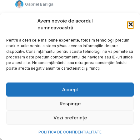
Gabriel Barliga
Avem nevoie de acordul
dumneavoastră
Pentru a oferi cele mai bune experiențe, folosim tehnologii precum
cookie-urile pentru a stoca și/sau accesa informațiile despre
dispozitiv. Consimțământul pentru aceste tehnologii ne va permite să
procesăm date precum comportamentul de navigare sau ID-uri unice
pe acest site. Neconsimțământul sau retragerea consimțământului
poate afecta negativ anumite caracteristici și funcții.
Accept
Respinge
Cum transformi cele mai
Vezi preferințe
frumoase amintiri ale verii într-
o bijuterie Pandora pe care o
POLITICĂ DE CONFIDENȚIALITATE
porți zi de zi