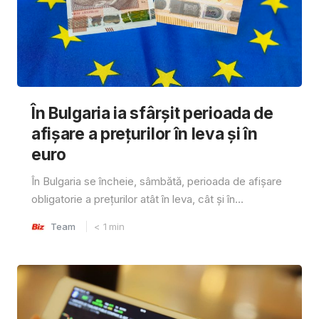
În Bulgaria ia sfârşit perioada de
afișare a prețurilor în ​​leva și în
euro
În Bulgaria se încheie, sâmbătă, perioada de afișare
obligatorie a prețurilor atât în ​​leva, cât și în...
Team
< 1
min