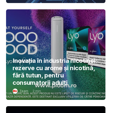
Inovația în industria nicotinei:
rezerve cu arome și nicotină,
fără tutun, pentru
consumatorii adulți
Team
2
min