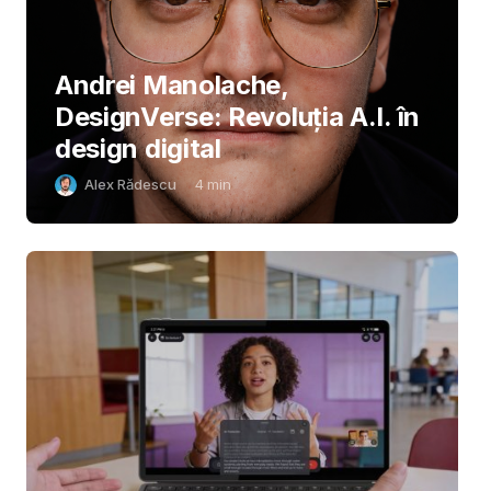
Andrei Manolache,
DesignVerse: Revoluția A.I. în
design digital
Alex Rădescu
4
min