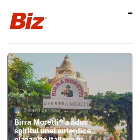
Gabriel Barliga
Birra Moretti® a adus
spiritul unei autentice
piazzette italiene în