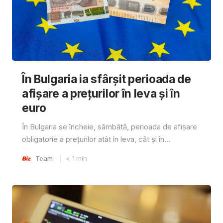
În Bulgaria ia sfârşit perioada de
afișare a prețurilor în ​​leva și în
euro
În Bulgaria se încheie, sâmbătă, perioada de afișare
obligatorie a prețurilor atât în ​​leva, cât și în...
Team
< 1
min