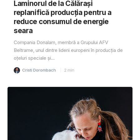
Laminorul de la Călărași
replanifică producția pentru a
reduce consumul de energie
seara
Compania Donalam, membră a Grupului AFV
Beltrame, unul dintre liderii europeni în producția de
oțeluri speciale și...
Cristi Dorombach
2
min