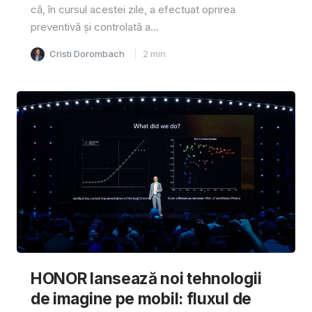
că, în cursul acestei zile, a efectuat oprirea
preventivă și controlată a...
Cristi Dorombach
2
min
HONOR lansează noi tehnologii
de imagine pe mobil: fluxul de