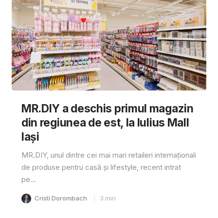
MR.DIY a deschis primul magazin
din regiunea de est, la Iulius Mall
Iași
MR.DIY, unul dintre cei mai mari retaileri internaționali
de produse pentru casă și lifestyle, recent intrat
pe...
Cristi Dorombach
3
min