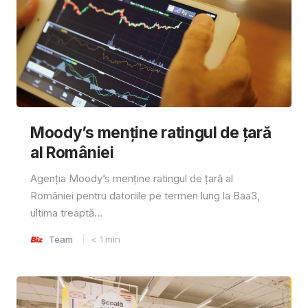
Moody’s menține ratingul de țară
al României
Agenția Moody’s menține ratingul de țară al
României pentru datoriile pe termen lung la Baa3,
ultima treaptă...
Team
< 1
min