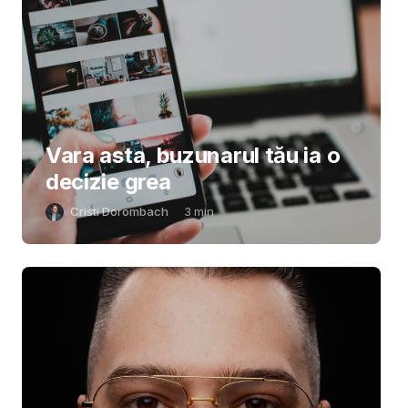
Vara asta, buzunarul tău ia o
decizie grea
Cristi Dorombach
3
min