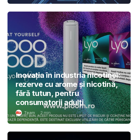
Inovația în industria nicotinei:
rezerve cu arome și nicotină,
fără tutun, pentru
consumatorii adulți
Team
2
min