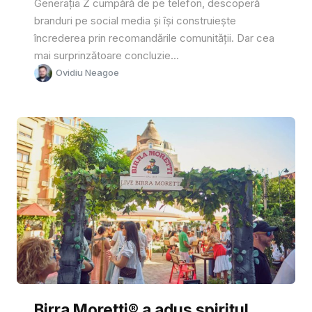
Generația Z cumpără de pe telefon, descoperă
branduri pe social media și își construiește
încrederea prin recomandările comunității. Dar cea
mai surprinzătoare concluzie...
Ovidiu Neagoe
Birra Moretti® a adus spiritul