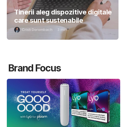
Tinerii aleg dispozitive digitale
care sunt sustenabile
Cristi Dorombach
3
min
Brand Focus