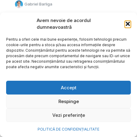
Gabriel Barliga
Avem nevoie de acordul
dumneavoastră
Pentru a oferi cele mai bune experiențe, folosim tehnologii precum
cookie-urile pentru a stoca și/sau accesa informațiile despre
dispozitiv. Consimțământul pentru aceste tehnologii ne va permite să
procesăm date precum comportamentul de navigare sau ID-uri unice
pe acest site. Neconsimțământul sau retragerea consimțământului
poate afecta negativ anumite caracteristici și funcții.
Accept
Respinge
Cum transformi cele mai
Vezi preferințe
frumoase amintiri ale verii într-
o bijuterie Pandora pe care o
POLITICĂ DE CONFIDENȚIALITATE
porți zi de zi