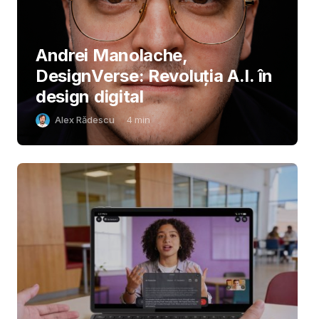
Andrei Manolache,
DesignVerse: Revoluția A.I. în
design digital
Alex Rădescu
4
min