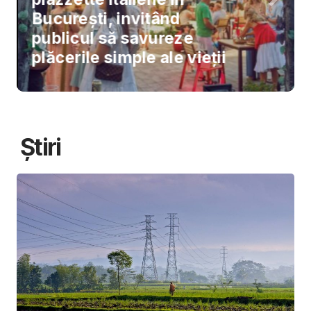
București, invitând
publicul să savureze
plăcerile simple ale vieții
Știri