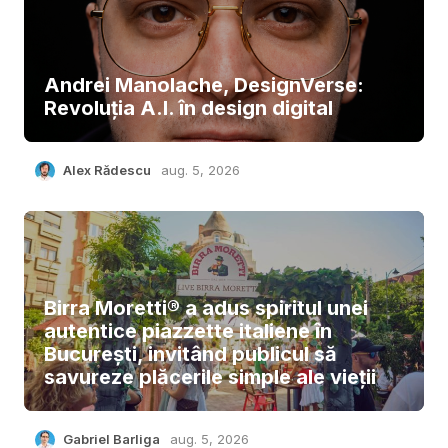
Andrei Manolache, DesignVerse:
Revoluția A.I. în design digital
Alex Rădescu
aug. 5, 2026
Birra Moretti® a adus spiritul unei
autentice piazzette italiene în
București, invitând publicul să
savureze plăcerile simple ale vieții
Gabriel Barliga
aug. 5, 2026