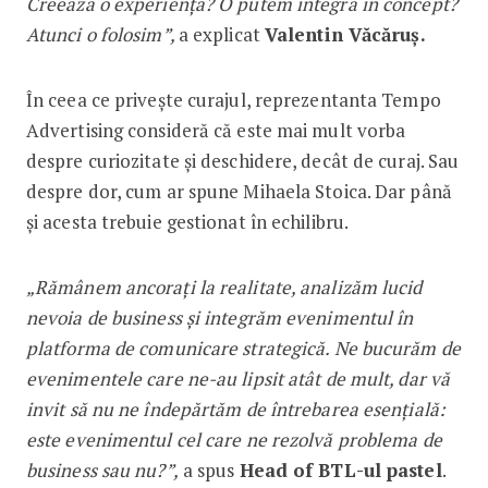
Creează o experiență? O putem integra în concept?
Atunci o folosim”,
a explicat
Valentin Văcăruș.
În ceea ce privește curajul, reprezen­tanta Tempo
Advertising consideră că este mai mult vorba
despre curiozitate și deschidere, decât de curaj. Sau
­despre dor, cum ar spune ­Mihaela ­Stoica. Dar până
și acesta trebuie gestionat în echilibru.
„Rămânem ancorați la realitate, analizăm lucid
nevoia de business și integrăm evenimentul în
platforma de comunicare strategică. Ne bucurăm de
evenimentele care ­ne-au lipsit atât de mult, dar vă
invit să nu ne îndepărtăm de întrebarea esențială:
este evenimentul cel care ne rezolvă problema de
business sau nu?”,
a spus
Head of BTL-ul ­pastel
.