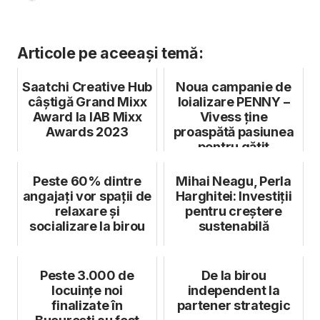
Articole pe aceeași temă:
Saatchi Creative Hub
Noua campanie de
câștigă Grand Mixx
loializare PENNY –
Award la IAB Mixx
Vivess ține
Awards 2023
proaspătă pasiunea
pentru gătit
Peste 60% dintre
Mihai Neagu, Perla
angajați vor spații de
Harghitei: Investiții
relaxare și
pentru creștere
socializare la birou
sustenabilă
Peste 3.000 de
De la birou
locuințe noi
independent la
finalizate în
partener strategic