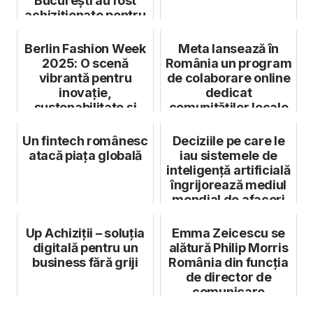
București au fost
achiziționate pentru
închiriere
Berlin Fashion Week
Meta lansează în
2025: O scenă
România un program
vibrantă pentru
de colaborare online
inovație,
dedicat
sustenabilitate și
comunităților locale
incluziune
și partenerilo...
Un fintech românesc
Deciziile pe care le
atacă piața globală
iau sistemele de
inteligență artificială
îngrijorează mediul
mondial de afaceri
Up Achiziții – soluția
Emma Zeicescu se
digitală pentru un
alătură Philip Morris
business fără griji
România din funcția
de director de
comunicare