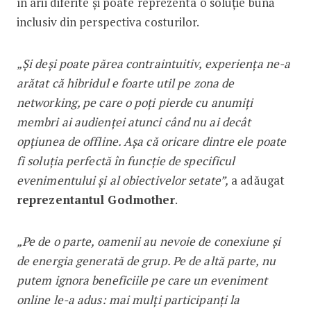
în arii diferite și poate reprezenta o soluție bună
inclusiv din perspectiva costurilor.
„Și deși poate părea contraintuitiv, experiența ne-a
arătat că hibridul e foarte util pe zona de
networking, pe care o poți pierde cu anumiți
membri ai audienței atunci când nu ai decât
opțiunea de offline. Așa că oricare dintre ele poate
fi soluția perfectă în funcție de specificul
evenimentului și al obiectivelor setate”,
a adăugat
reprezentantul Godmother
.
„Pe de o parte, oamenii au nevoie de cone­xiune și
de energia generată de grup. Pe de altă parte, nu
putem ignora beneficiile pe care un eveniment
online le-a adus: mai mulți participanți la