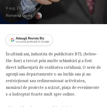
9 aug. 2022
7
min
Romanita Oprea
Adaugă Revista Biz
ca sursă preferată în Google
În ultimii ani, industria de publicitate BTL (below-
BTL-ul, din nou pe val
the-line) a trecut prin multe schimbări și a fost
direct influențată de realitatea cotidiană. O serie de
agenții sau departamente s-au închis sau și-au
restricționat sau redimensionat activitatea,
numărul de proiecte a scăzut, piața de evenimente
s-a îndreptat foarte mult spre online.