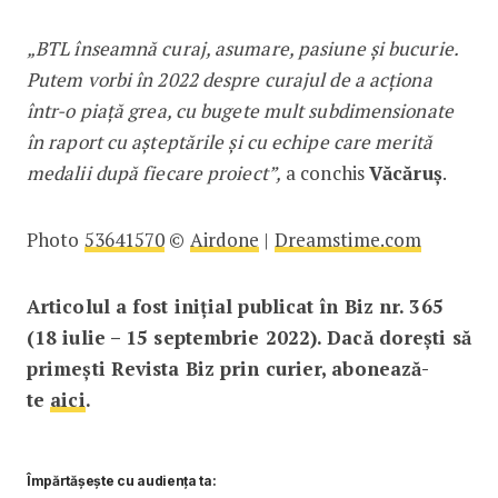
„BTL înseamnă curaj, asumare, ­pasiune și bucurie.
Putem vorbi în 2022 despre curajul de a acționa
într-o piață grea, cu bugete mult subdimensionate
în raport cu așteptările și cu echipe care merită
medalii după fiecare proiect”,
a conchis
Văcăruș
.
Photo
53641570
©
Airdone
|
Dreamstime.com
Articolul a fost inițial publicat în Biz nr. 365
(18 iulie – 15 septembrie 2022). Dacă dorești să
primești Revista Biz prin curier, abonează-
te
aici
.
Împărtășește cu audiența ta: