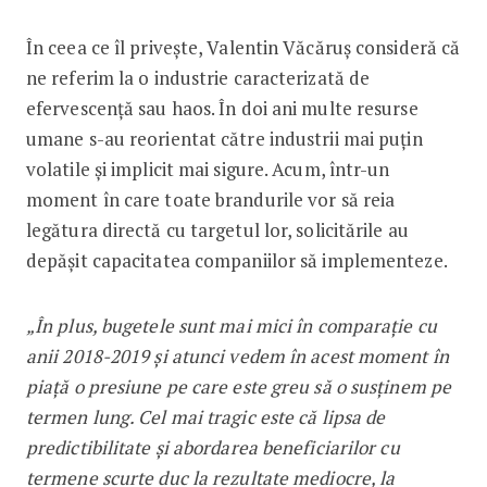
În ceea ce îl privește, Valentin Văcăruș consideră că
ne referim la o industrie caracterizată de
efervescență sau haos. În doi ani multe resurse
umane s-au reorientat către industrii mai puțin
volatile și implicit mai sigure. Acum, ­într-un
moment în care toate brandurile vor să reia
legătura directă cu targetul lor, solicitările au
depășit capacitatea companiilor să implementeze.
„În plus, bugetele sunt mai mici în comparație cu
anii 2018-2019 și atunci vedem în acest ­moment în
piață o presiune pe care este greu să o susținem pe
termen lung. Cel mai tragic este că lipsa de
predictibilitate și abor­darea beneficiarilor cu
termene scurte duc la rezultate mediocre, la