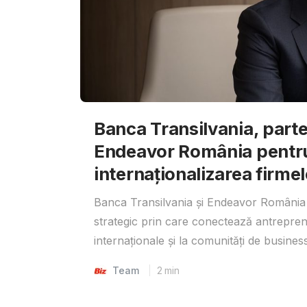
Banca Transilvania, parte
Endeavor România pentr
internaționalizarea firmel
Banca Transilvania și Endeavor România 
strategic prin care conectează antrepreno
internaționale și la comunități de business
Team
2
min