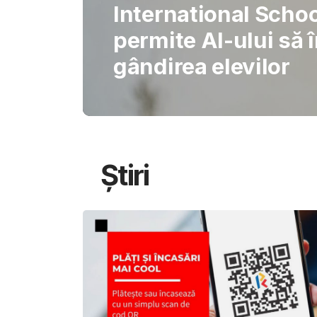
Gabriel Barliga
Oana Gheorghiu: Cu
pentru schimbare
Știri