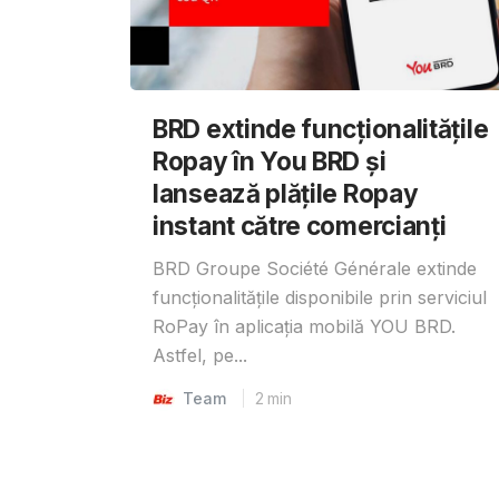
BRD extinde funcționalitățile
Ropay în You BRD și
lansează plățile Ropay
instant către comercianți
BRD Groupe Société Générale extinde
funcționalitățile disponibile prin serviciul
RoPay în aplicația mobilă YOU BRD.
Astfel, pe...
Team
2
min