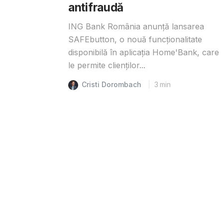
antifraudă
ING Bank România anunță lansarea
SAFEbutton, o nouă funcționalitate
disponibilă în aplicația Home'Bank, care
le permite clienților...
Cristi Dorombach
3
min