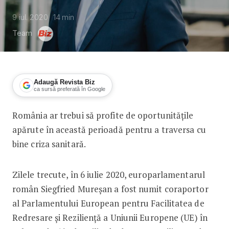
9 iul. 2020
14
min
Team
Adaugă Revista Biz
ca sursă preferată în Google
România ar trebui să profite de oportunitățile
Siegfried Mureșan: Cum se poate rel
apărute în această perioadă pentru a traversa cu
bine criza sanitară.
Zilele trecute, în 6 iulie 2020, europarlamentarul
român Siegfried Mureșan a fost numit coraportor
al Parlamentului European pentru Facilitatea de
Redresare și Reziliență a Uniunii Europene (UE) în