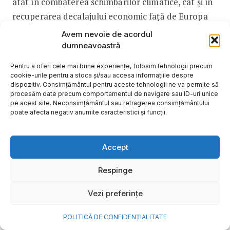
atât în combaterea schimbărilor climatice, cât și în
recuperarea decalajului economic față de Europa
de Vest.
Avem nevoie de acordul
dumneavoastră
Cât de importantă va fi digitalizarea în noul
Pentru a oferi cele mai bune experiențe, folosim tehnologii precum
normal?
cookie-urile pentru a stoca și/sau accesa informațiile despre
dispozitiv. Consimțământul pentru aceste tehnologii ne va permite să
procesăm date precum comportamentul de navigare sau ID-uri unice
pe acest site. Neconsimțământul sau retragerea consimțământului
Am văzut în această perioadă cât de importantă
poate afecta negativ anumite caracteristici și funcții.
este tehnologia și digitalizarea, dar și cât de mult
avem nevoie în continuare de investiții în aceste
Accept
domenii.
Respinge
Mulți dintre noi am lucrat în această perioadă de
Vezi preferințe
acasă, dacă domeniul de activitate și atribuțiile
noastre ne-au permis. Profesori, elevii și studenții
POLITICĂ DE CONFIDENȚIALITATE
au fost nevoiți să își mute întreaga activitate în