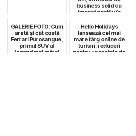
business solid cu
impact pozitiv în
economia l...
GALERIE FOTO: Cum
Hello Holidays
arată și cât costă
lansează cel mai
Ferrari Purosangue,
mare târg online de
primul SUV al
turism: reduceri
legendarei mărci
pentru vacanțele de
italiene
iarnă și of...