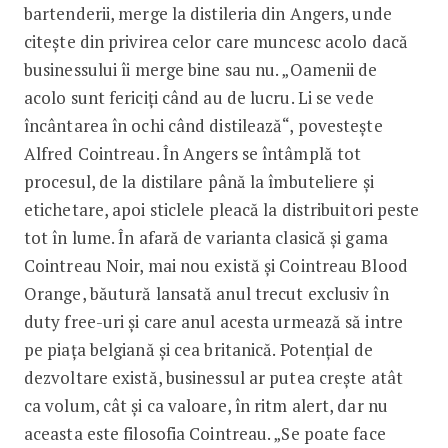
bartenderii, merge la distileria din Angers, unde
citește din privirea celor care muncesc acolo dacă
businessului îi merge bine sau nu. „Oamenii de
acolo sunt fericiți când au de lucru. Li se vede
încântarea în ochi când distilează“, povestește
Alfred Cointreau. În Angers se întâmplă tot
procesul, de la distilare până la îmbuteliere și
etichetare, apoi sticlele pleacă la distribuitori peste
tot în lume. În afară de varianta clasică și gama
Cointreau Noir, mai nou există și Cointreau Blood
O­range, băutură lansată anul trecut exclusiv în
duty free-uri și care anul acesta urmează să intre
pe piața belgiană și cea britanică. Potențial de
dezvoltare există, businessul ar putea crește atât
ca volum, cât și ca valoare, în ritm alert, dar nu
aceasta este filosofia Cointreau. „Se poate face