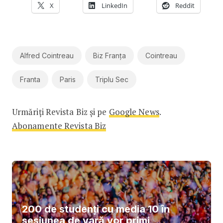
X
LinkedIn
Reddit
Alfred Cointreau
Biz Franța
Cointreau
Franta
Paris
Triplu Sec
Urmăriți Revista Biz și pe
Google News
.
Abonamente Revista Biz
200 de studenți cu media 10 în
sesiunea de vară vor primi