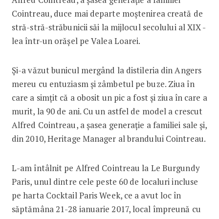
Cointreau, duce mai departe moștenirea creată de
stră-stră-străbunicii săi la mijlocul secolului al XIX -
lea într-un orășel pe Valea Loarei.
Și-a văzut bunicul mergând la distileria din Angers
mereu cu entuziasm și zâmbe­tul pe buze. Ziua în
care a simțit că a obosit un pic a fost și ziua în care a
murit, la 90 de ani. Cu un astfel de model a crescut
Alfred Cointreau, a șasea generație a familiei sale și,
din 2010, Heritage Manager al brandului Cointreau.
L-am întâlnit pe Alfred Cointreau la Le Burgundy
Paris, unul dintre cele peste 60 de localuri incluse
pe harta Cocktail Paris Week, ce a avut loc în
săptămâna 21-28 ianuarie 2017, local împreună cu