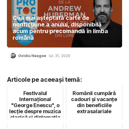
Cea mai așteptată carte de
nonficțiune a anului, disponibilă
acum pentru precomandă în limba
română
Ovidiu Neagoe
iul. 31, 2026
Articole pe aceeași temă:
Festivalul
Românii cumpără
Internaţional
cadouri și vacanțe
"George Enescu", o
din beneficiile
lecție despre muzica
extrasalariale
clasică și diplomația
culturală