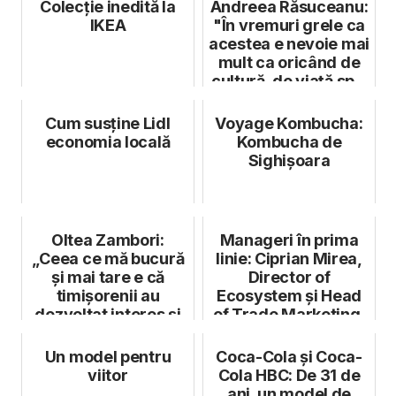
Colecție inedită la
Andreea Răsuceanu:
IKEA
"În vremuri grele ca
acestea e nevoie mai
mult ca oricând de
cultură, de viață sp...
Cum susține Lidl
Voyage Kombucha:
economia locală
Kombucha de
Sighișoara
Oltea Zambori:
Manageri în prima
„Ceea ce mă bucură
linie: Ciprian Mirea,
și mai tare e că
Director of
timișorenii au
Ecosystem și Head
dezvoltat interes și
of Trade Marketing,
pentru patrim...
Huawei Con...
Un model pentru
Coca-Cola și Coca-
viitor
Cola HBC: De 31 de
ani, un model de