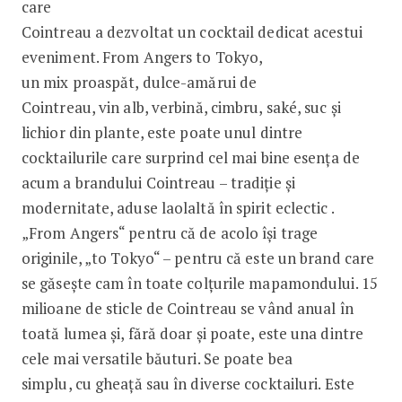
care
Cointreau a dezvoltat un cocktail dedicat acestui
eveniment. From Angers to Tokyo,
un mix proaspăt, dulce-amărui de
Cointreau, vin alb, verbină, cimbru, saké, suc și
lichior din plante, este poate unul dintre
cocktailurile care surprind cel mai bine esența de
acum a brandului Cointreau – tradiție și
modernitate, aduse laolaltă în spirit eclectic .
„From Angers“ pentru că de acolo își trage
originile, „to Tokyo“ – pentru că este un brand care
se găsește cam în toate colțurile mapamondului. 15
mili­oane de sticle de Cointreau se vând anual în
toată lumea și, fără doar și poate, este una dintre
cele mai versatile băuturi. Se poate bea
simplu, cu gheață sau în diverse cocktailuri. Este