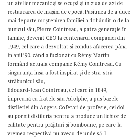
un ate­lier mecanic și se ocupă și în ziua de azi de
restaurarea de mașini de epocă. Pasiunea de a duce
mai departe moștenirea familiei a dobândit-o de la
bunicul său, Pierre Cointreau, a patra generație în
familie, devenit CEO la centenarul companiei din
1949, cel care a dezvoltat și condus afacerea până
în anii ’90, când a fuzionat cu Rémy Martin
formând actuala companie Rémy Cointreau. Cu
singuranță însă a fost inspirat și de stră-stră-
străbunicul său,
Edouard-Jean Cointreau, cel care în 1849,
împreună cu fratele său Adolphe, a pus bazele
distileriei din Angers. Cofetari de profesie, cei doi
au pornit distileria pentru a produce un lichior de
calitate pentru prăjituri și bomboane, pe care la
vremea respectivă nu aveau de unde să-l