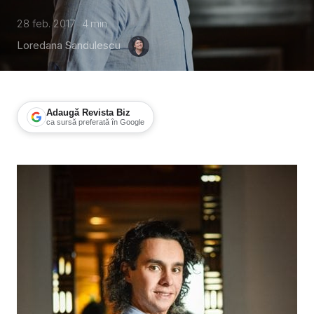
28 feb. 2017
4
min
Loredana Sandulescu
Adaugă Revista Biz
ca sursă preferată în Google
Triplu sec, la a șasea generație