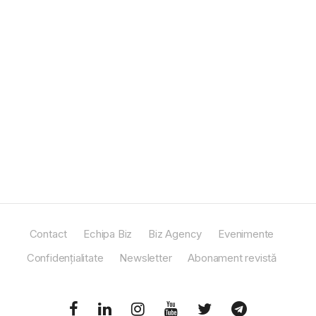
Contact
Echipa Biz
Biz Agency
Evenimente
Confidențialitate
Newsletter
Abonament revistă