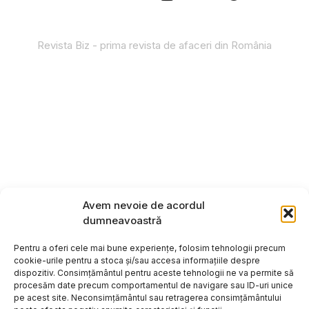
Revista Biz - prima revista de afaceri din România
Avem nevoie de acordul
dumneavoastră
Pentru a oferi cele mai bune experiențe, folosim tehnologii precum
cookie-urile pentru a stoca și/sau accesa informațiile despre
dispozitiv. Consimțământul pentru aceste tehnologii ne va permite să
procesăm date precum comportamentul de navigare sau ID-uri unice
pe acest site. Neconsimțământul sau retragerea consimțământului