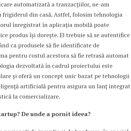
ficare automatizată a tranzacțiilor, ne-am
u frigiderul din casă. Astfel, folosim tehnologia
torul înregistrat în aplicația mobilă poate
ce produs își dorește. El trebuie să se autentifice
nd ca produsele să fie identificate de
uma pentru costul acestora să fie retrasă automat
ologia dezvoltată în cadrul proiectului este
ilare și oferă un concept unic bazat pe tehnologii
eligență artificială pentru asigura un lanț integrat
stică la comercializare.
tartup? De unde a pornit ideea?