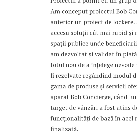
Proiectul a pornit cu un grup d
Am conceput proiectul Bob Con
anterior un proiect de lockere
accesa soluții cât mai rapid și 
spații publice unde beneficiarii
am dezvoltat și validat în piaț
totul nou de a înțelege nevoil
fi rezolvate regândind modul de
gama de produse și servicii ofe
aparat Bob Concierge, când lum
target de vânzări a fost atins 
funcționalități de bază în ace
finalizată.