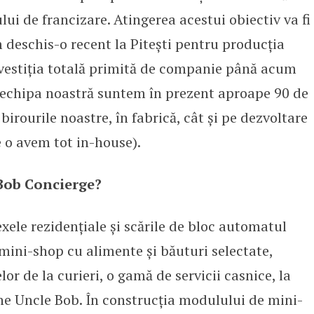
lui de francizare. Atingerea acestui obiectiv va fi
 deschis-o recent la Pitești pentru producția
investiția totală primită de companie până acum
n echipa noastră suntem în prezent aproape 90 de
birourile noastre, în fabrică, cât și pe dezvoltare
re o avem tot in-house).
Bob Concierge?
ele rezidențiale și scările de bloc automatul
mini-shop cu alimente și băuturi selectate,
or de la curieri, o gamă de servicii casnice, la
e Uncle Bob. În construcția modulului de mini-