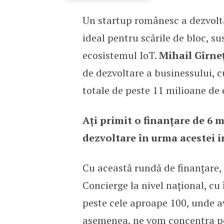
Un startup românesc a dezvolt
Valetul Bob de la scara 
ideal pentru scările de bloc, s
ecosistemul IoT.
Mihail Gîrne
de dezvoltare a businessului, c
totale de peste 11 milioane de 
Ați primit o finanțare de 6 m
dezvoltare în urma acestei in
Cu această rundă de finanțare,
Concierge la nivel național, cu
peste cele aproape 100, unde a
asemenea, ne vom concentra pe 