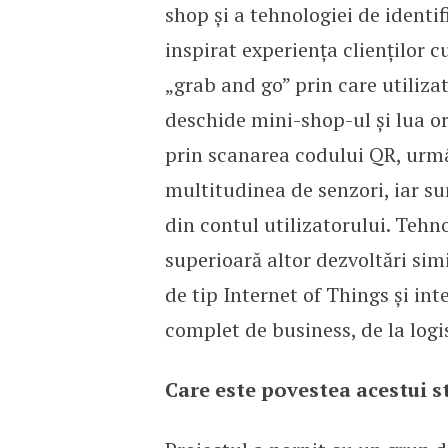
shop și a tehnologiei de identi
inspirat experiența clienților c
„grab and go” prin care utiliza
deschide mini-shop-ul și lua ori
prin scana­rea codului QR, urmâ
multitudinea de senzori, iar s
din contul utilizatorului. Tehn
superioară altor dezvoltări sim
de tip Internet of Things și int
complet de business, de la logi
Care este povestea acestui s