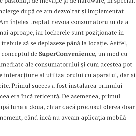
e pasionați de inovație și de hardware, în special.
cierge după ce am dezvoltat și implementat
. Am înțeles treptat nevoia consumatorului de a
mai aproape, iar lockerele sunt poziționate în
 trebuie să se deplaseze până la locație. Astfel,
ă conceptul de
SuperConvenience
, un mod cu
e imediate ale consumatorului și cum acestea pot
 interacțiune al utilizatorului cu aparatul, dar și
rite. Primul succes a fost instalarea primului
ea era încă reticentă. De asemenea, primul
după luna a doua, chiar dacă produsul oferea doar
l moment, când încă nu aveam aplicația mobilă