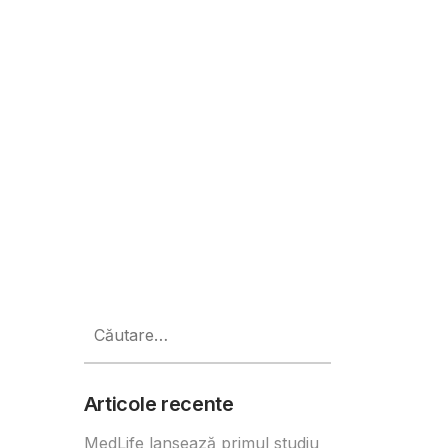
Caută
după:
Articole recente
MedLife lansează primul studiu