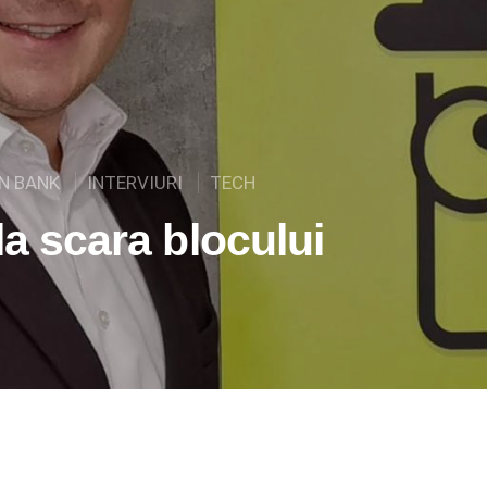
EN BANK
INTERVIURI
TECH
la scara blocului