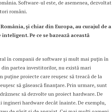
România. Software-ul este, de asemenea, dezvoltat
tori români.
 Ro­mâ­nia, și chiar din Europa, au curajul de a
 inteligent. Pe ce se bazează această
ral în companii de software și mult mai puțin în
 din partea investitorilor, nu există mari
 puține proiecte care reușesc să treacă de la
 reușesc să găsească finanțare. Prin urmare, sunt
ndrăznesc să dezvolte un proiect hardware. De
 ingineri hardware decât înainte. De exemplu,
 greu de găsit și de angajat. Cei mai mulți oameni