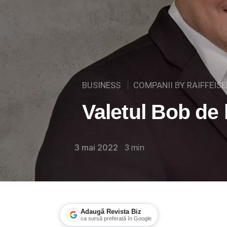
BUSINESS
COMPANII BY RAIFFEIS
Valetul Bob de 
3 mai 2022
3
min
Adaugă Revista Biz
ca sursă preferată în Google