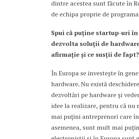
dintre acestea sunt făcute în 
de echipa proprie de programa
Spui că puține startup-uri în
dezvolta soluții de hardware
afirmație și ce susții de fapt?
În Europa se investește în gene
hardware. Nu există des­chidere
dezvoltări pe hardware și vedem
idee la realizare, pentru că nu
mai puțini antreprenori care î
asemenea, sunt mult mai puțini
electroniștii și în Europa sunt