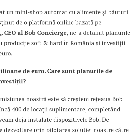
at un mini-shop automat cu alimente și băuturi
blocului
usținut de o platformă online bazată pe
ț, CEO al Bob Concierge
, ne-a detaliat planurile
u producție soft & hard în România și investiții
euro.
ilioane de euro. Care sunt planurile de
vestiții?
 misiunea noastră este să creștem rețeaua Bob
 încă 400 de locații suplimentare, completând
veam deja instalate dispozitivele Bob. De
dezvoltare prin pilotarea soluției noastre către