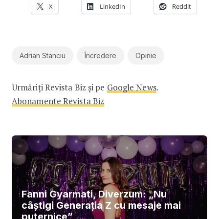
X
LinkedIn
Reddit
Adrian Stanciu
Încredere
Opinie
Urmăriți Revista Biz și pe
Google News
.
Abonamente Revista Biz
Fanni Gyarmati, Diverzum: „Nu
câștigi Generația Z cu mesaje mai
puternice”