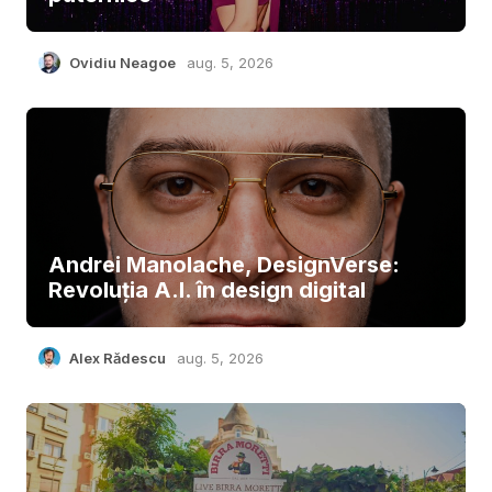
Ovidiu Neagoe
aug. 5, 2026
Andrei Manolache, DesignVerse:
Revoluția A.I. în design digital
Alex Rădescu
aug. 5, 2026