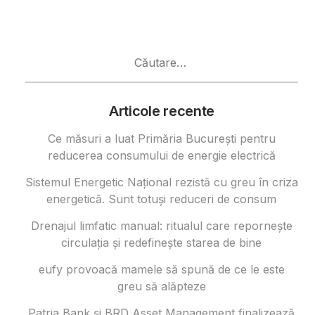
Caută
după:
Articole recente
Ce măsuri a luat Primăria București pentru
reducerea consumului de energie electrică
Sistemul Energetic Național rezistă cu greu în criza
energetică. Sunt totuși reduceri de consum
Drenajul limfatic manual: ritualul care repornește
circulația și redefinește starea de bine
eufy provoacă mamele să spună de ce le este
greu să alăpteze
Patria Bank și BRD Asset Management finalizează