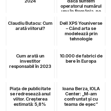
2024
dacă suntem
operatorul numărul
unu în România, ne
străduim să rea...
Claudiu Butacu: Cum
Dell XPS Youniverse
arată viitorul?
– Când arta se
modelează prin
tehnologie
Cum arată un
10.000 de fabrici de
investitor
bere în Europa
responsabil în 2023
Piața de publicitate
Ioana Berza, IOLA
se redresează anul
Center: „M-am
viitor. Creșterea
confruntat și cu
estimată: 5,8%
teama de eșec”