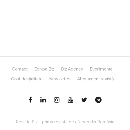
Contact
Echipa Biz
Biz Agency
Evenimente
Confidențialitate
Newsletter
Abonament revistă
Revista Biz - prima revista de afaceri din România