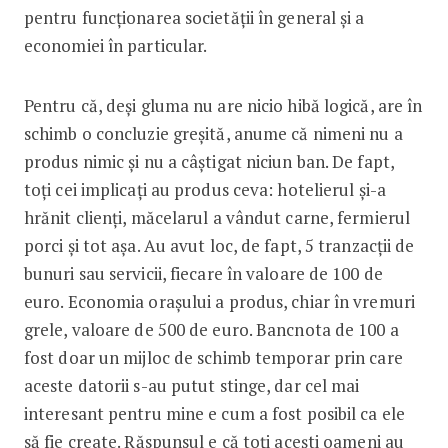
pentru funcționarea societății în general și a
economiei în particular.
Pentru că, deși gluma nu are nicio hibă logică, are în
schimb o concluzie greșită, anume că nimeni nu a
produs nimic și nu a câștigat niciun ban. De fapt,
toți cei implicați au produs ceva: hotelierul și-a
hrănit clienți, măcelarul a vândut carne, fermierul
porci și tot așa. Au avut loc, de fapt, 5 tranzacții de
bunuri sau servicii, fiecare în valoare de 100 de
euro. Economia orașului a produs, chiar în vremuri
grele, valoare de 500 de euro. Bancnota de 100 a
fost doar un mijloc de schimb temporar prin care
aceste datorii s-au putut stinge, dar cel mai
interesant pentru mine e cum a fost posibil ca ele
să fie create. Răspunsul e că toți acești oameni au