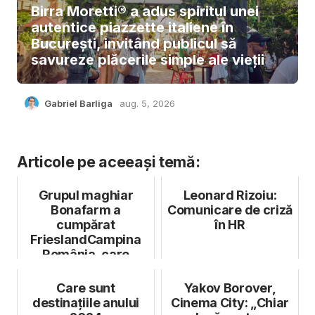
Birra Moretti® a adus spiritul unei
autentice piazzette italiene în
București, invitând publicul să
savureze plăcerile simple ale vieții
Gabriel Barliga
aug. 5, 2026
Articole pe aceeași temă:
Grupul maghiar
Leonard Rizoiu:
Bonafarm a
Comunicare de criză
cumpărat
în HR
FrieslandCampina
România, care
deține brandul
Napolact
Care sunt
Yakov Borover,
destinațiile anului
Cinema City: „Chiar