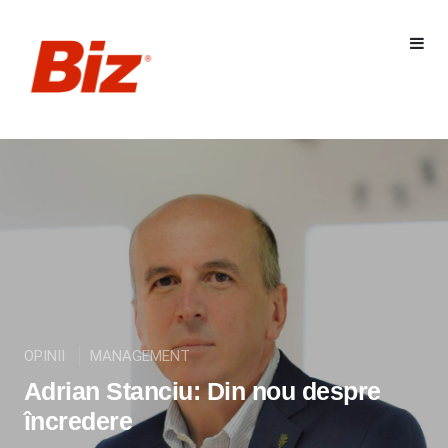
OPINII
MANAGEMENT
Adrian Stanciu: Din nou despre
încredere