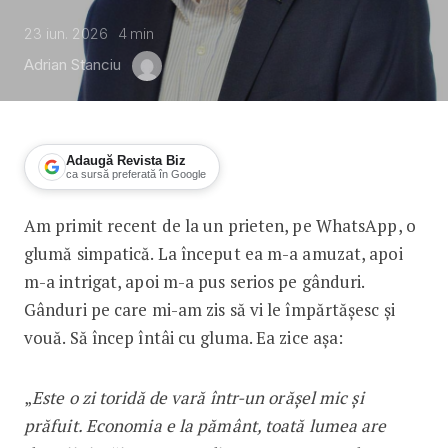
23 iun. 2026
4
min
Adrian Stanciu
Adaugă Revista Biz
ca sursă preferată în Google
Am primit recent de la un prieten, pe WhatsApp, o
Adrian Stanciu: Din nou despre încre
glumă simpatică. La început ea m-a amuzat, apoi
m-a intrigat, apoi m-a pus serios pe gânduri.
Gânduri pe care mi-am zis să vi le împărtășesc și
vouă. Să încep întâi cu gluma. Ea zice așa:
„
Este o zi toridă de vară într-un orășel mic și
prăfuit. Economia e la pământ, toată lumea are