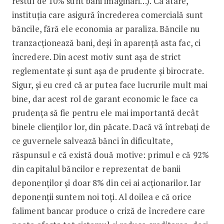
restul de 10% sunt bani imaginari…). Ca atare,
instituția care asigură încrederea comercială sunt
băncile, fără ele economia ar paraliza. Băncile nu
tranzacționează bani, deși în aparență asta fac, ci
încredere. Din acest motiv sunt așa de strict
reglementate și sunt așa de prudente și birocrate.
Sigur, și eu cred că ar putea face lucrurile mult mai
bine, dar acest rol de garant economic le face ca
prudența să fie pentru ele mai importantă decât
binele clienților lor, din păcate. Dacă vă întrebați de
ce guvernele salvează bănci în dificultate,
răspunsul e că există două motive: primul e că 92%
din capitalul băncilor e reprezentat de banii
deponenților și doar 8% din cei ai acționarilor. Iar
deponenții suntem noi toți. Al doilea e că orice
faliment bancar produce o criză de încredere care