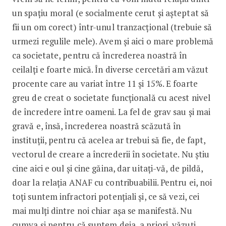
un spațiu moral (e socialmente cerut și așteptat să
fii un om corect) într-unul tranzacțional (trebuie să
urmezi regulile mele). Avem și aici o mare problemă
ca societate, pentru că încrederea noastră în
ceilalți e foarte mică. În diverse cercetări am văzut
procente care au variat între 11 și 15%. E foarte
greu de creat o societate funcțională cu acest nivel
de încredere între oameni. La fel de grav sau și mai
gravă e, însă, încrederea noastră scăzută în
instituții, pentru că acelea ar trebui să fie, de fapt,
vectorul de creare a încrederii în societate. Nu știu
cine aici e oul și cine găina, dar uitați-vă, de pildă,
doar la relația ANAF cu contribuabilii. Pentru ei, noi
toți suntem infractori potențiali și, ce să vezi, cei
mai mulți dintre noi chiar așa se manifestă. Nu
cumva și pentru că suntem deja, a priori, văzuți