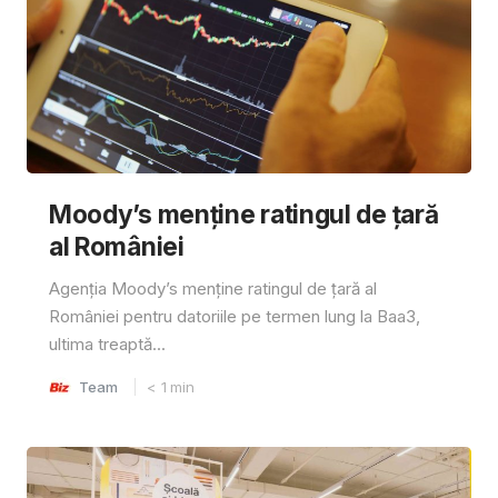
Moody’s menține ratingul de țară
al României
Agenția Moody’s menține ratingul de țară al
României pentru datoriile pe termen lung la Baa3,
ultima treaptă...
Team
< 1
min