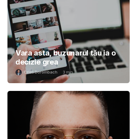
Vara asta, buzunarul tău ia o
decizie grea
Cristi Dorombach
3
min