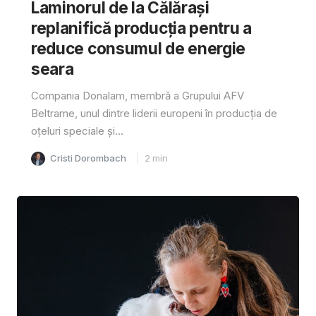
Laminorul de la Călărași
replanifică producția pentru a
reduce consumul de energie
seara
Compania Donalam, membră a Grupului AFV
Beltrame, unul dintre liderii europeni în producția de
oțeluri speciale și...
Cristi Dorombach
2
min