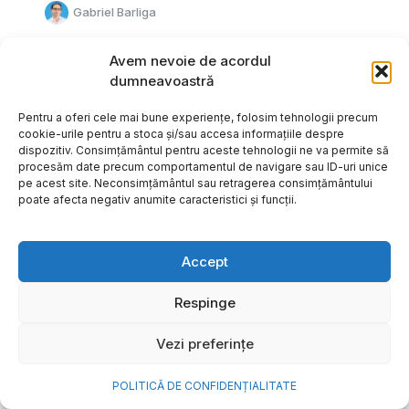
Gabriel Barliga
Avem nevoie de acordul
dumneavoastră
Pentru a oferi cele mai bune experiențe, folosim tehnologii precum
cookie-urile pentru a stoca și/sau accesa informațiile despre
dispozitiv. Consimțământul pentru aceste tehnologii ne va permite să
procesăm date precum comportamentul de navigare sau ID-uri unice
pe acest site. Neconsimțământul sau retragerea consimțământului
poate afecta negativ anumite caracteristici și funcții.
Accept
Respinge
Cum transformi cele mai
Vezi preferințe
frumoase amintiri ale verii într-
o bijuterie Pandora pe care o
POLITICĂ DE CONFIDENȚIALITATE
porți zi de zi