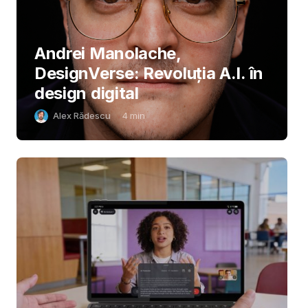
Andrei Manolache,
DesignVerse: Revoluția A.I. în
design digital
Alex Rădescu
4
min