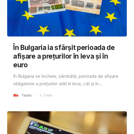
În Bulgaria ia sfârşit perioada de
afișare a prețurilor în ​​leva și în
euro
În Bulgaria se încheie, sâmbătă, perioada de afișare
obligatorie a prețurilor atât în ​​leva, cât și în...
Team
< 1
min