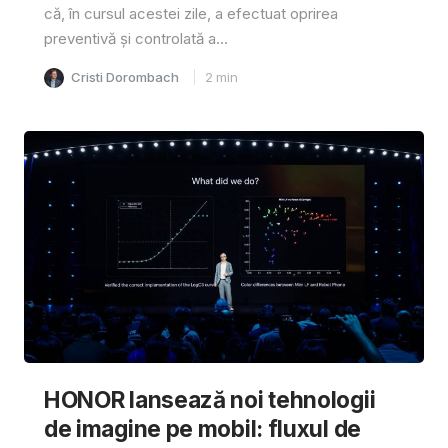
că, în cursul acestei zile, a efectuat oprirea
preventivă și controlată a...
Cristi Dorombach
2
min
HONOR lansează noi tehnologii
de imagine pe mobil: fluxul de