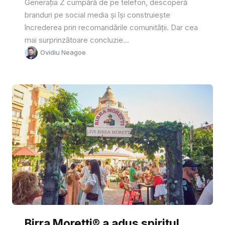
Generația Z cumpără de pe telefon, descoperă
branduri pe social media și își construiește
încrederea prin recomandările comunității. Dar cea
mai surprinzătoare concluzie...
Ovidiu Neagoe
Birra Moretti® a adus spiritul