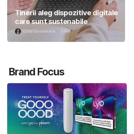
Tinerii aleg dispozitive digitale
care sunt sustenabile
Cristi Dorombach
3
min
Brand Focus