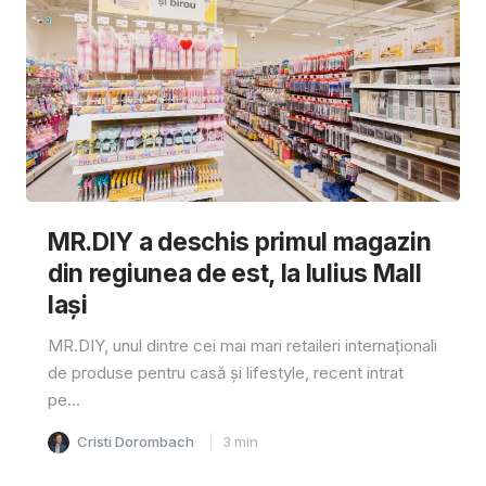
MR.DIY a deschis primul magazin
din regiunea de est, la Iulius Mall
Iași
MR.DIY, unul dintre cei mai mari retaileri internaționali
de produse pentru casă și lifestyle, recent intrat
pe...
Cristi Dorombach
3
min