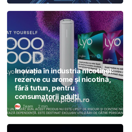
Inovația în industria nicotinei:
rezerve cu arome și nicotină,
fără tutun, pentru
consumatorii adulți
Team
2
min