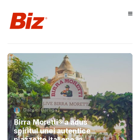
Gabriel Barliga
Birra Moretti® a adus
spiritul unei autentice
piazzette italiene în