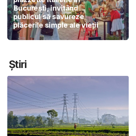
București, invitând
publicul să savureze
plăcerile simple ale vieții
Știri