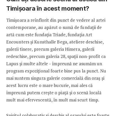
Timișoara în acest moment?
Timișoara a reînflorit din punct de vedere al artei
contemporane, au apărut o sumă de fundații de
artă cum este fundația Triade, fundația Art
Encounters și Kunsthalle Bega, ateliere deschise,
galerii tinere, precum galeria Himera, galerii
redeschise, precum galeria 28, spații non-profit ca
Lapus și multe altele – împreună ne asumăm un
program expozițional foarte bine pus la punct. Nu
mai suntem singura galerie comercială din oraș și
acest lucru este o mare bucurie, mai ales că
împreună putem crește o piață și o scenă locală
mult mai efervescentă, în mult mai scurt timp.
Spiritul colaborativ si deschis al orașului este foarte