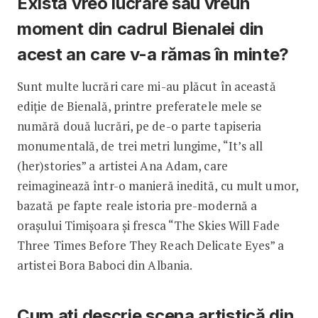
Există vreo lucrare sau vreun
moment din cadrul Bienalei din
acest an care v-a rămas în minte?
Sunt multe lucrări care mi-au plăcut în această
ediție de Bienală, printre preferatele mele se
numără două lucrări, pe de-o parte tapiseria
monumentală, de trei metri lungime, “It’s all
(her)stories” a artistei Ana Adam, care
reimaginează într-o manieră inedită, cu mult umor,
bazată pe fapte reale istoria pre-modernă a
orașului Timișoara și fresca “The Skies Will Fade
Three Times Before They Reach Delicate Eyes” a
artistei Bora Baboci din Albania.
Cum ați descrie scena artistică din