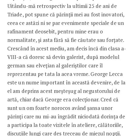
Uitându-mă retrospectiv la ultimii 25 de ani de
Triade, pot spune că părinții mei au fost inovatori,
ceea ce astăzi ni se par evenimente speciale de un
rafinament deosebit, pentru mine erau o
normalitate, și asta fără să fie căutate sau forțate.
Crescând în acest mediu, am decis încă din clasa a-
VIII-a că doresc să devin galerist, după modelul
german sau elvețian al galeriștilor care îl
reprezentau pe tata la acea vreme. George Lecca
este un nume important în această devenire, de la
el am deprins acest meșteșug al negustorului de
artă, chiar dacă George era colecționar. Cred că
sunt un om foarte norocos având șansa unor
părinți care nu mi-au îngrădit niciodată dorința de
a participa la toate vizitele în ateliere, călătoriile,
discuțiile lungi care des treceau de miezul nopții.