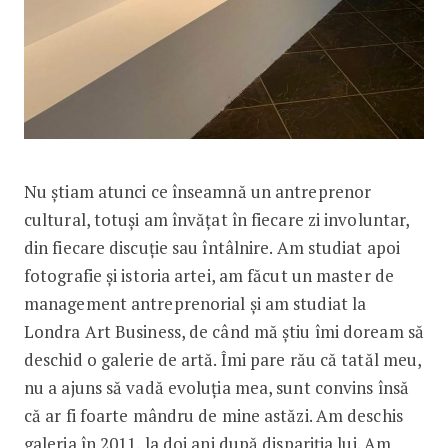
Nu știam atunci ce înseamnă un antreprenor
cultural, totuși am învățat în fiecare zi involuntar,
din fiecare discuție sau întâlnire. Am studiat apoi
fotografie și istoria artei, am făcut un master de
management antreprenorial și am studiat la
Londra Art Business, de când mă știu îmi doream să
deschid o galerie de artă. Îmi pare rău că tatăl meu,
nu a ajuns să vadă evoluția mea, sunt convins însă
că ar fi foarte mândru de mine astăzi. Am deschis
galeria în 2011, la doi ani după dispariția lui. Am