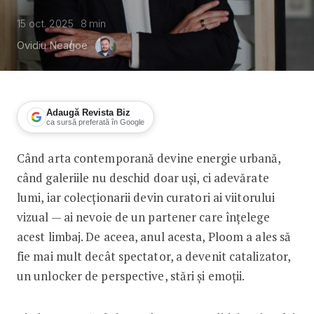
15 oct. 2025
8
min
Ovidiu Neagoe
Adaugă Revista Biz
ca sursă preferată în Google
Când arta contemporană devine energie urbană,
Cum transformă arta un oraș
când galeriile nu deschid doar uși, ci adevărate
lumi, iar colecționarii devin curatori ai viitorului
vizual — ai nevoie de un partener care înțelege
acest limbaj. De aceea, anul acesta, Ploom a ales să
fie mai mult decât spectator, a devenit catalizator,
un unlocker de perspective, stări și emoții.