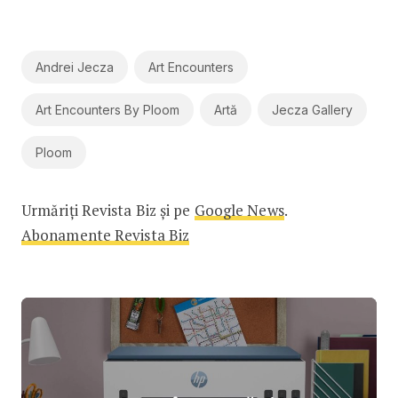
Andrei Jecza
Art Encounters
Art Encounters By Ploom
Artă
Jecza Gallery
Ploom
Urmăriți Revista Biz și pe
Google News
.
Abonamente Revista Biz