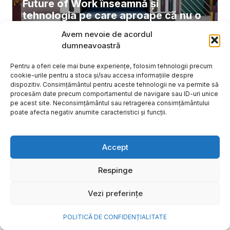
Future of Work înseamnă și
tehnologia pe care aproape că nu o
observi
Avem nevoie de acordul
dumneavoastră
Partner Content
iul. 29, 2026
Pentru a oferi cele mai bune experiențe, folosim tehnologii precum
cookie-urile pentru a stoca și/sau accesa informațiile despre
dispozitiv. Consimțământul pentru aceste tehnologii ne va permite să
procesăm date precum comportamentul de navigare sau ID-uri unice
pe acest site. Neconsimțământul sau retragerea consimțământului
poate afecta negativ anumite caracteristici și funcții.
Anca Ungureanu, Women in
Accept
Marketing CEE: Împreună pentru o
schimbare de mentalitate în marcom
Respinge
Vezi preferințe
Romanita Oprea
iul. 29, 2026
POLITICĂ DE CONFIDENȚIALITATE