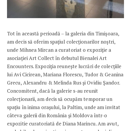
Tot în această perioadă – la galeria din Timișoara,
am decis să oferim spațiul colecționarilor noștri,
unde Mihnea Mircan a curatoriat o expoziție a
asociației Art Collect în debutul Bienalei Art
Encounters. Expoziția reunește lucrări de colecțiile
lui Avi Cicirean, Mariana Florescu, Tudor & Geanina
Grecu, Alexandru & Melinda Rus și Ovidiu Șandor.
Concomitent, dacă la galerie s-au reunit
colecționarii, am decis să ocupăm temporar un
spațiu în inima orașului, la Paltim, unde am invitat
câteva galerii din România și Moldova într-o
expozitie curatoriată de Diana Marincu. Am avut,