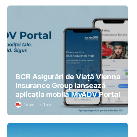
BCR Asigurări de Viață Vienna
Insurance Group lansează
aplicația mobilă MyADV Portal
Team
< 1
min