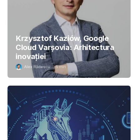
Krzysztof Kaziów, Google
Cloud Varșovia: Arhitectura
inovaţiei
Alex Rădescu
5
min