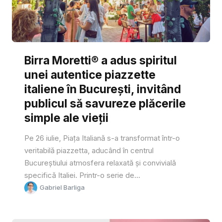
Birra Moretti® a adus spiritul
unei autentice piazzette
italiene în București, invitând
publicul să savureze plăcerile
simple ale vieții
Pe 26 iulie, Piața Italiană s-a transformat într-o
veritabilă piazzetta, aducând în centrul
Bucureștiului atmosfera relaxată și convivială
specifică Italiei. Printr-o serie de...
Gabriel Barliga