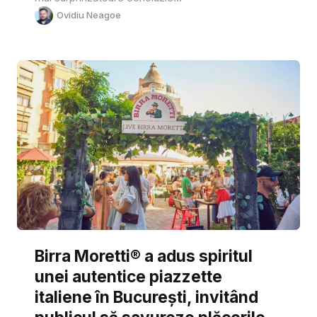
Ovidiu Neagoe
Birra Moretti® a adus spiritul
unei autentice piazzette
italiene în București, invitând