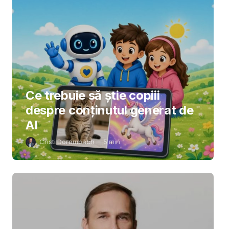
Ce trebuie să știe copiii
despre conținutul generat de
AI
Cristi Dorombach
5
min