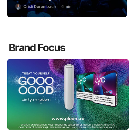
Cristi Dorombach
6
min
Brand Focus