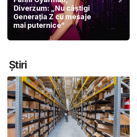
Diverzum: „Nu câștigi
Generația Z cu mesaje
mai puternice”
Știri