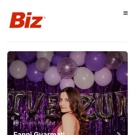
Ovidiu Neagoe
Fanni Gyarmati,