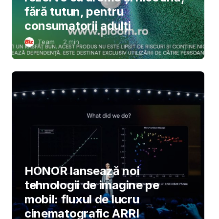
fără tutun, pentru
consumatorii adulți
Team
2
min
HONOR lansează noi
tehnologii de imagine pe
mobil: fluxul de lucru
cinematografic ARRI