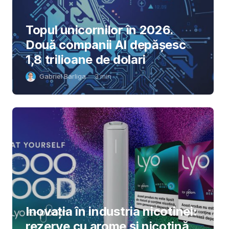
Topul unicornilor în 2026.
Două companii AI depășesc
1,8 trilioane de dolari
Gabriel Barliga
3
min
Inovația în industria nicotinei:
rezerve cu arome și nicotină,