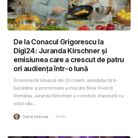
De la Conacul Grigorescu la
Digi24: Juranda Kirschner și
emisiunea care a crescut de patru
ori audiența într-o lună
Economistă întoarsă din Occident, autodidactă în
bucătărie și promotoare a mișcării Slow Food în
România, Juranda Kirschner a construit, împreună cu
soțul său...
Oana Grecea
4
min