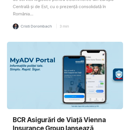
Centrală și de Est, cu o prezență consolidată în
România...
Cristi Dorombach
3
min
BCR Asigurări de Viață Vienna
Insurance Group lansează