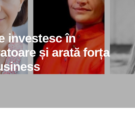
 investesc în
atoare și arată forța
business