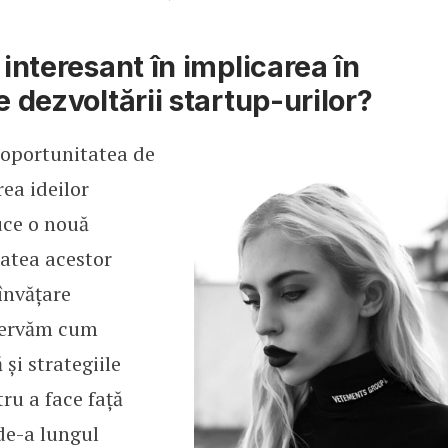
 interesant în implicarea în
e dezvoltării startup-urilor?
 oportunitatea de
rea ideilor
uce o nouă
tatea acestor
învățare
bservăm cum
și strategiile
ru a face față
 de-a lungul