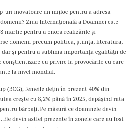
tup-uri inovatoare un mijloc pentru a adresa
 în startup-uri inovatoare și ara
se domenii? Ziua Internațională a Doamnei este
8 martie pentru a onora realizările și
rse domenii precum politica, știința, literatura,
, dar și pentru a sublinia importanța egalității de
 conștientizare cu privire la provocările cu care
nte la nivel mondial.
up (BCG), femeile dețin în prezent 40% din
putea crește cu 8,2% până în 2025, depășind rata
 pentru bărbați. Pe măsură ce doamnele devin
. Ele devin astfel prezente în zonele care au fost