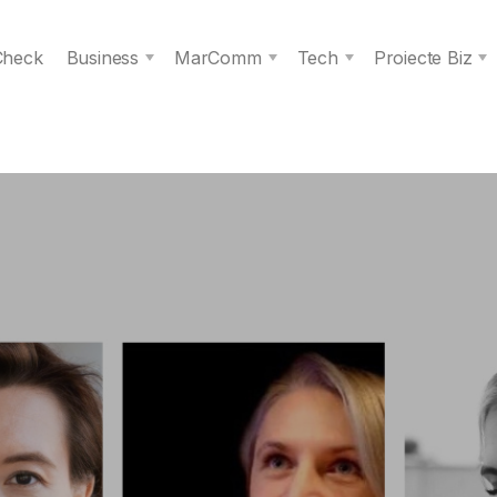
 Check
Business
MarComm
Tech
Proiecte Biz