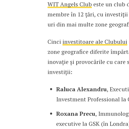
WIT Angels Club
este un club d
membre în 12 țări, cu investiți
uri din mai multe zone geografi
Cinci
investitoare ale C
l
ubului
zone geografice diferite împărtă
inovație și provocările cu car
investiții:
Raluca Alexandru
, Execut
Investment Professional la 
Roxana Precu
, Immunology
executive la GSK (în Londra