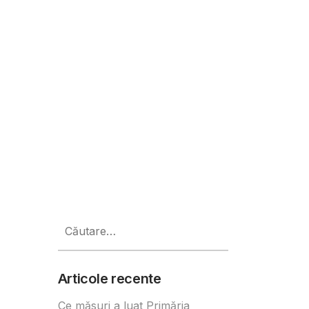
tă forța femininății în business
Caută
după:
Articole recente
Ce măsuri a luat Primăria