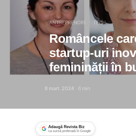
ANTREPRENORI
TECH
Româncele care
startup-uri inov
femininății în 
8 mart. 2024
6
min
Adaugă Revista Biz
ca sursă preferată în Google