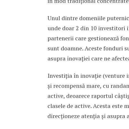
în mod tradițional concentrate
Unul dintre domeniile puternic 
unde doar 2 din 10 investitori
partenerii care gestionează fon
sunt doamne. Aceste fonduri sun
asupra inovației care ne afectea
Investiția în inovație (venture 
și recompensă mare, cu randam
active, deoarece raportul câștig
clasele de active. Acesta este 
direcționeze atenția și asupra a