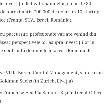
e investiții dedicat doamnelor, cu peste 80
i de aproximativ 700.000 de dolari în 10 startup-
ce (Franța, SUA, Israel, România).
cu parcursuri profesionale variate venind din
șesc perspectivele lor asupra investițiilor în
e se confruntă doamnele în acest domeniu de
ive VP la Boreal Capital Management, și în trecut
Goldman Sachs (în Zurich, Elveția)
 Franchise Head la Sanofi UK și în trecut C-level
)