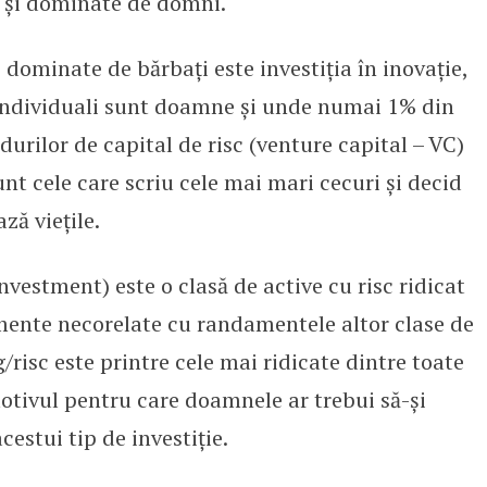
 și dominate de domni.
dominate de bărbați este investiția în inovație,
 individuali sunt doamne și unde numai 1% din
durilor de capital de risc (venture capital – VC)
t cele care scriu cele mai mari cecuri și decid
ză viețile.
investment) este o clasă de active cu risc ridicat
ente necorelate cu randamentele altor clase de
/risc este printre cele mai ridicate dintre toate
motivul pentru care doamnele ar trebui să-și
cestui tip de investiție.