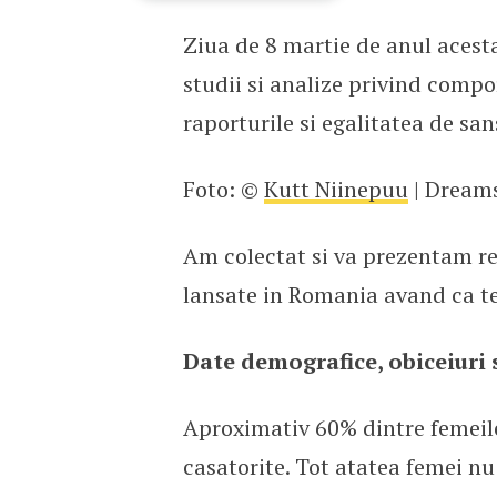
Ziua de 8 martie de anul acest
Universul femeilor
studii si analize privind compo
raporturile si egalitatea de sa
Foto: ©
Kutt Niinepuu
| Dream
Am colectat si va prezentam rez
lansate in Romania avand ca t
Date demografice, obiceiuri
Aproximativ 60% dintre femeile
casatorite. Tot atatea femei nu 