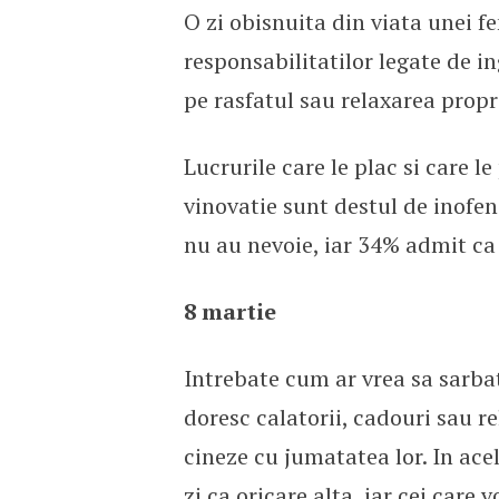
O zi obisnuita din viata unei fem
responsabilitatilor legate de in
pe rasfatul sau relaxarea propr
Lucrurile care le plac si care 
vinovatie sunt destul de inofen
nu au nevoie, iar 34% admit ca i
8 martie
Intrebate cum ar vrea sa sarba
doresc calatorii, cadouri sau re
cineze cu jumatatea lor. In ace
zi ca oricare alta, iar cei care