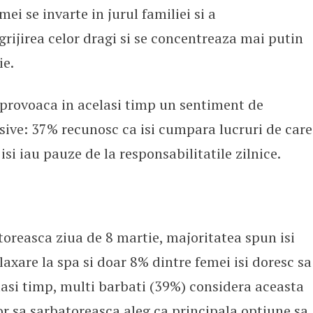
ei se invarte in jurul familiei si a
grijirea celor dragi si se concentreaza mai putin
ie.
le provoaca in acelasi timp un sentiment de
sive: 37% recunosc ca isi cumpara lucruri de care
si iau pauze de la responsabilitatile zilnice.
toreasca ziua de 8 martie, majoritatea spun isi
laxare la spa si doar 8% dintre femei isi doresc sa
lasi timp, multi barbati (39%) considera aceasta
 vor sa sarbatoreasca aleg ca principala optiune sa