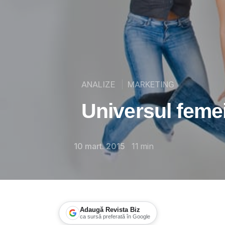
ANALIZE
MARKETING
Universul femei
10 mart. 2015
11
min
Adaugă Revista Biz
ca sursă preferată în Google